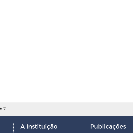
é [3]
A Instituição
Publicações