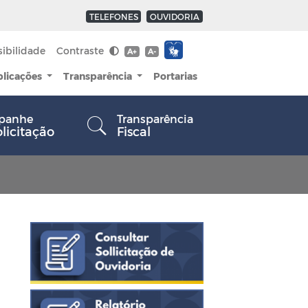
TELEFONES
OUVIDORIA
sibilidade
Contraste
A+
A-
blicações
Transparência
Portarias
panhe
Transparência
olicitação
Fiscal