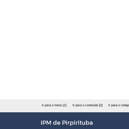
Ir para o menu [1]
Ir para o conteúdo [2]
Ir para o rodap
IPM de Pirpirituba