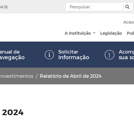
pé [3]
Aces
A Instituição
Legislação
Pu
nual de
Solicitar
Acom
avegação
Informação
sua s
 Investimentos
Relatório de Abril de 2024
e 2024