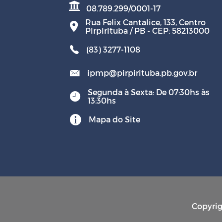
08.789.299/0001-17
Rua Felix Cantalice, 133, Centro
Pirpirituba / PB - CEP: 58213000
(83) 3277-1108
ipmp@pirpirituba.pb.gov.br
Segunda à Sexta: De 07:30hs às
13:30hs
Mapa do Site
Copyrig