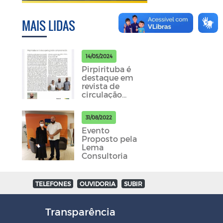
MAIS LIDAS
14/05/2024
Pirpirituba é
destaque em
revista de
circulação
nacional em
gestão
31/08/2022
previdenciária.
Evento
Proposto pela
Lema
Consultoria
TELEFONES
OUVIDORIA
SUBIR
Transparência