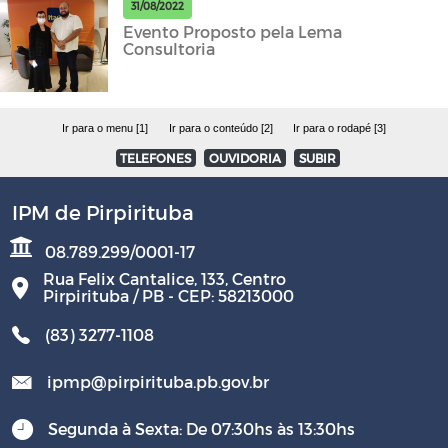
31/08/2022
Evento Proposto pela Lema
Consultoria
Ir para o menu [1]
Ir para o conteúdo [2]
Ir para o rodapé [3]
TELEFONES
OUVIDORIA
SUBIR
IPM de Pirpirituba
08.789.299/0001-17
Rua Felix Cantalice, 133, Centro
Pirpirituba / PB - CEP: 58213000
(83) 3277-1108
ipmp@pirpirituba.pb.gov.br
Segunda à Sexta: De 07:30hs às 13:30hs