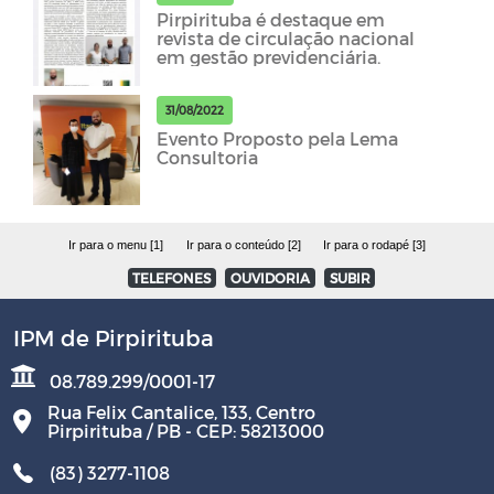
Pirpirituba é destaque em
revista de circulação nacional
em gestão previdenciária.
31/08/2022
Evento Proposto pela Lema
Consultoria
Ir para o menu [1]
Ir para o conteúdo [2]
Ir para o rodapé [3]
TELEFONES
OUVIDORIA
SUBIR
IPM de Pirpirituba
08.789.299/0001-17
Rua Felix Cantalice, 133, Centro
Pirpirituba / PB - CEP: 58213000
(83) 3277-1108